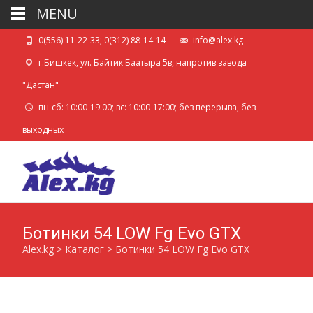
MENU
0(556) 11-22-33; 0(312) 88-14-14
info@alex.kg
г.Бишкек, ул. Байтик Баатыра 5в, напротив завода
"Дастан"
пн-сб: 10:00-19:00; вс: 10:00-17:00; без перерыва, без
выходных
Ботинки 54 LOW Fg Evo GTX
Alex.kg
>
Каталог
>
Ботинки 54 LOW Fg Evo GTX