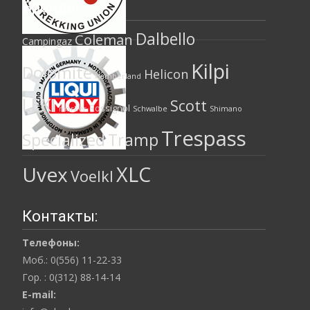
Бренды:
Dalbello
Coleman
Campingaz
Kilpi
Dolomite
Helicon
Hamberland
LEKI
Scott
Rossignol
marker
Schwalbe
Shimano
Trespass
Specialized
Tramp
XLC
Uvex
Voelkl
Контакты:
Телефоны:
Моб.: 0(556) 11-22-33
Гор. : 0(312) 88-14-14
E-mail: