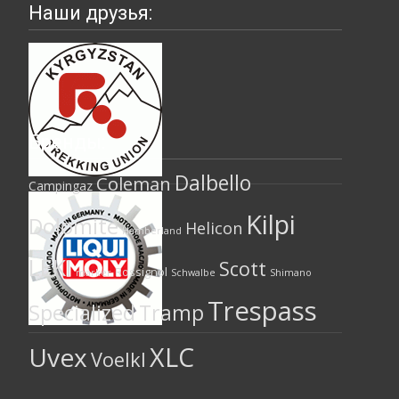
Наши друзья:
Бренды:
Dalbello
Coleman
Campingaz
Kilpi
Dolomite
Helicon
Hamberland
LEKI
Scott
Rossignol
marker
Schwalbe
Shimano
Trespass
Specialized
Tramp
XLC
Uvex
Voelkl