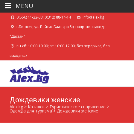
MENU
0(556) 11-22-33; 0(312) 88-14-14
info@alex.kg
г.Бишкек, ул. Байтик Баатыра 5в, напротив завода
"Дастан"
пн-сб: 10:00-19:00; вс: 10:00-17:00; без перерыва, без
выходных
Дождевики женские
Alex.kg
>
Каталог
>
Туристическое снаряжение
>
Одежда для туризма
>
Дождевики женские